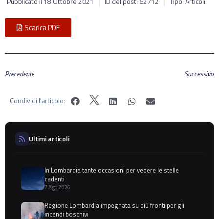
Pubblicato il
18 Ottobre 2021
ID del post: 62712
Tipo: Articoli
Scarica PDF
Precedente
Successivo
Condividi l'articolo:
Ultimi articoli
In Lombardia tante occasioni per vedere le stelle
cadenti
7 Ago 2026
Regione Lombardia impegnata su più fronti per gli
incendi boschivi