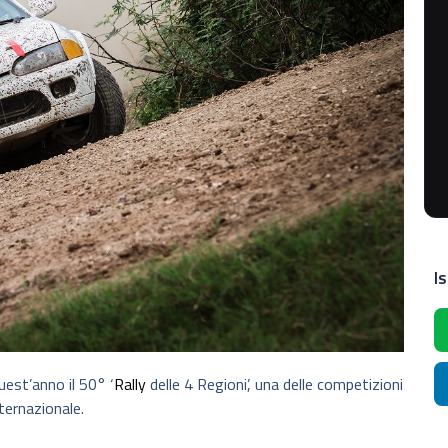
Is
uest’anno il 50° ‘
Rally
delle 4 Regioni’, una delle competizioni
nternazionale.