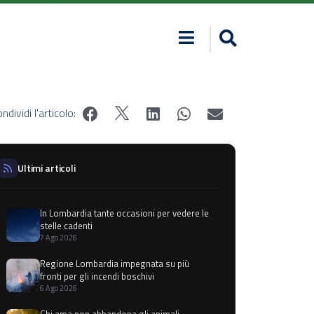
ndividi l'articolo:
Ultimi articoli
In Lombardia tante occasioni per vedere le
stelle cadenti
7 Ago 2026
Regione Lombardia impegnata su più
fronti per gli incendi boschivi
6 Ago 2026
Chi ama non abbandona gli animali,