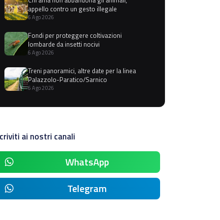
appello contro un gesto illegale
6 Ago 2026
Fondi per proteggere coltivazioni
lombarde da insetti nocivi
6 Ago 2026
Treni panoramici, altre date per la linea
Palazzolo-Paratico/Sarnico
6 Ago 2026
criviti ai nostri canali
WhatsApp
Telegram