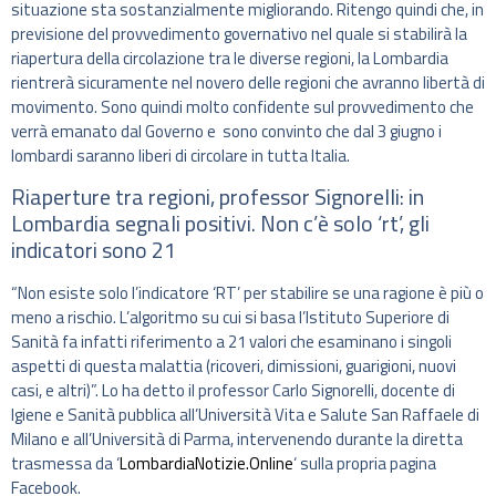
situazione sta sostanzialmente migliorando. Ritengo quindi che, in
previsione del provvedimento governativo nel quale si stabilirà la
riapertura della circolazione tra le diverse regioni, la Lombardia
rientrerà sicuramente nel novero delle regioni che avranno libertà di
movimento. Sono quindi molto confidente sul provvedimento che
verrà emanato dal Governo e sono convinto che dal 3 giugno i
lombardi saranno liberi di circolare in tutta Italia.
Riaperture tra regioni, professor Signorelli: in
Lombardia segnali positivi. Non c’è solo ‘rt’, gli
indicatori sono 21
“Non esiste solo l’indicatore ‘RT’ per stabilire se una ragione è più o
meno a rischio. L’algoritmo su cui si basa l’Istituto Superiore di
Sanità fa infatti riferimento a 21 valori che esaminano i singoli
aspetti di questa malattia (ricoveri, dimissioni, guarigioni, nuovi
casi, e altri)”. Lo ha detto il professor Carlo Signorelli, docente di
Igiene e Sanità pubblica all’Università Vita e Salute San Raffaele di
Milano e all’Università di Parma, intervenendo durante la diretta
trasmessa da ‘
LombardiaNotizie.Online
‘ sulla propria pagina
Facebook.