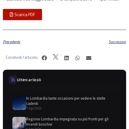
Scarica PDF
Precedente
Successivo
Condividi l'articolo:
Ultimi articoli
In Lombardia tante occasioni per vedere le stelle
cadenti
7 Ago 2026
Regione Lombardia impegnata su più fronti per gli
incendi boschivi