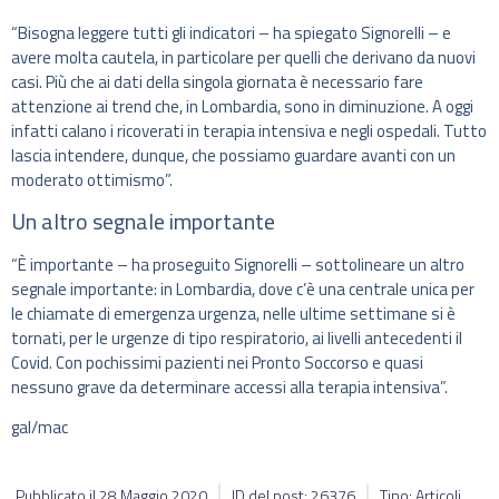
“Bisogna leggere tutti gli indicatori – ha spiegato Signorelli – e
avere molta cautela, in particolare per quelli che derivano da nuovi
casi. Più che ai dati della singola giornata è necessario fare
attenzione ai trend che, in Lombardia, sono in diminuzione. A oggi
infatti calano i ricoverati in terapia intensiva e negli ospedali. Tutto
lascia intendere, dunque, che possiamo guardare avanti con un
moderato ottimismo”.
Un altro segnale importante
“È importante – ha proseguito Signorelli – sottolineare un altro
segnale importante: in Lombardia, dove c’è una centrale unica per
le chiamate di emergenza urgenza, nelle ultime settimane si è
tornati, per le urgenze di tipo respiratorio, ai livelli antecedenti il
Covid. Con pochissimi pazienti nei Pronto Soccorso e quasi
nessuno grave da determinare accessi alla terapia intensiva”.
gal/mac
Pubblicato il
28 Maggio 2020
ID del post: 26376
Tipo: Articoli