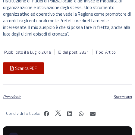
l’istituzione di ‘nuclei di Polizia locale’ e definisce le modalità di
organizzazione e attivazione degli stessi. Uno strumento
organizzativo ed operativo che vede la Regione come promotore di
accordi tra gli enti locali con le Prefetture direttamente
interessate. Il mio auspicio è che si possa fare in fretta, anche alla
luce degli ultimi episodi di cronaca”.
Pubblicato il
9 Luglio 2019
ID del post: 3831
Tipo: Articoli
Scarica PDF
Precedente
Successivo
Condividi l'articolo: