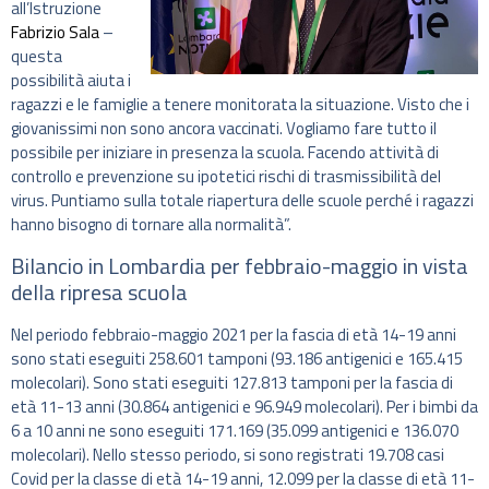
all’Istruzione
Fabrizio Sala
–
questa
possibilità aiuta i
ragazzi e le famiglie a tenere monitorata la situazione. Visto che i
giovanissimi non sono ancora vaccinati. Vogliamo fare tutto il
possibile per iniziare in presenza la scuola. Facendo attività di
controllo e prevenzione su ipotetici rischi di trasmissibilità del
virus. Puntiamo sulla totale riapertura delle scuole perché i ragazzi
hanno bisogno di tornare alla normalità”.
Bilancio in Lombardia per febbraio-maggio in vista
della ripresa scuola
Nel periodo febbraio-maggio 2021 per la fascia di età 14-19 anni
sono stati eseguiti 258.601 tamponi (93.186 antigenici e 165.415
molecolari). Sono stati eseguiti 127.813 tamponi per la fascia di
età 11-13 anni (30.864 antigenici e 96.949 molecolari). Per i bimbi da
6 a 10 anni ne sono eseguiti 171.169 (35.099 antigenici e 136.070
molecolari). Nello stesso periodo, si sono registrati 19.708 casi
Covid per la classe di età 14-19 anni, 12.099 per la classe di età 11-