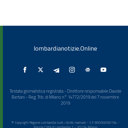
lombardianotizie.Online
Testata giornalistica registrata - Direttore responsabile Davide
Bertani - Reg. Trib. di Milano n° 14772/2019 del 7 novembre
2019
© Copyright Regione Lombardia tutti i diritti riservati - C.F. 80050050154 -
Piazza Città di Lombardia 1 - 20124 Milano