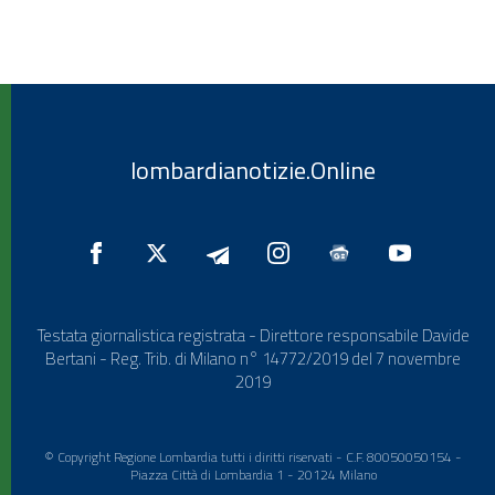
lombardianotizie.Online
Testata giornalistica registrata - Direttore responsabile Davide
Bertani - Reg. Trib. di Milano n° 14772/2019 del 7 novembre
2019
© Copyright Regione Lombardia tutti i diritti riservati - C.F. 80050050154 -
Piazza Città di Lombardia 1 - 20124 Milano