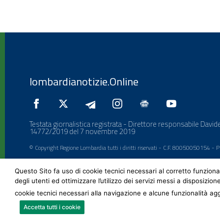
lombardianotizie.Online
Testata giornalistica registrata - Direttore responsabile Davide
14772/2019 del 7 novembre 2019
© Copyright Regione Lombardia tutti i diritti riservati - C.F. 80050050154 -
Questo Sito fa uso di cookie tecnici necessari al corretto funziona
degli utenti ed ottimizzare l’utilizzo dei servizi messi a disposizion
cookie tecnici necessari alla navigazione e alcune funzionalità agg
Accetta tutti i cookie