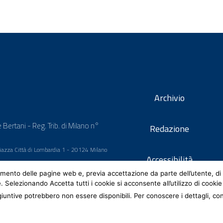
Archivio
 Bertani - Reg. Trib. di Milano n°
Redazione
 Piazza Città di Lombardia 1 - 20124 Milano
Accessibilità
mento delle pagine web e, previa accettazione da parte dell’utente, di 
e. Selezionando Accetta tutti i cookie si acconsente all’utilizzo di cookie
iuntive potrebbero non essere disponibili. Per conoscere i dettagli, co