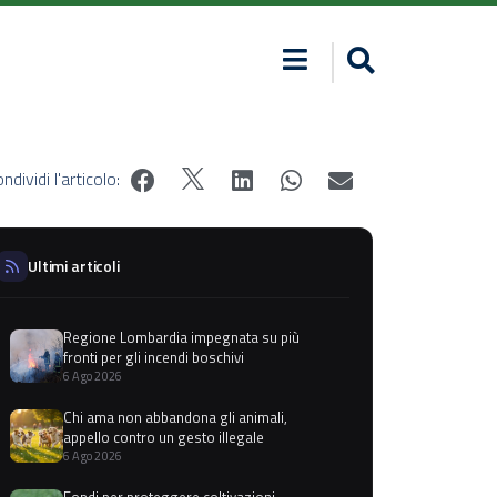
ndividi l'articolo:
Ultimi articoli
Regione Lombardia impegnata su più
fronti per gli incendi boschivi
6 Ago 2026
Chi ama non abbandona gli animali,
appello contro un gesto illegale
6 Ago 2026
Fondi per proteggere coltivazioni