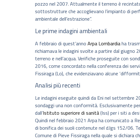
pozzo nel 2007. Attualmente il terreno è recintato 
sottostrutture che accoglievano l’impianto di perf
ambientale dell’estrazione”.
Le prime indagini ambientali
A febbraio di quest’anno
Arpa Lombardia
ha trasm
richiamava le indagini svolte a partire dal giugno 20
terreno e nell’acqua. Verifiche proseguite con so
2016, come concordato nella conferenza dei servi
Fissiraga (Lo), che evidenziavano alcune ‘difformità
Analisi più recenti
Le indagini eseguite quindi da Eni nel settembre 2
sondaggi una non conformità. Esclusivamente però d
dall’
Istituto superiore di sanità
(Iss) per i siti a d
Quindi nel febbraio 2021 Arpa ha comunicato a Reg
di bonifica dei suoli contenute nel d.lgs 152/06. T
Comune di Pieve Fissiraga nella quale si dichiara c