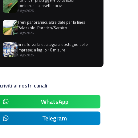
lombarde da insetti nocivi
6 Ago 2026
Treni panoramici, altre date per la linea
Palazzolo-Paratico/Sarnico
6 Ago 2026
Si rafforza la strategia a sostegno delle
imprese: a luglio 10 misure
6 Ago 2026
criviti ai nostri canali
WhatsApp
Telegram