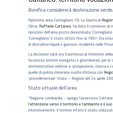
Bonifica considererà destinazione verde
Ripristino area Cornegliano 10: La Giunta di
Regio
Clima,
Raffaele Cattaneo
, ha dato il consenso al m
ripristino dell’area pozzo denominata ‘Corneglian
‘Cornegliano’ è stato attivo fino al 1997. Era incl
di idrocarburi liquidi e gassosi, ricadente nelle Pro
La decisione sarà ora trasmessa al ministero della
Sicurezza sistemi energetici e geominerari, per le o
amministrative relative a ‘prospezione, ricerca e c
quelle di polizia mineraria svolte d’intesa con
Regi
‘procedimentale’ Stato – Regioni del 24 aprile 200
Stato attuale dell’area
“Regione Lombardia – spiega l’assessore Cattaneo 
l’attenzione verso il territorio e l’ambiente e il suo 
intensivamente. Il terreno infatti è stato utilizzato