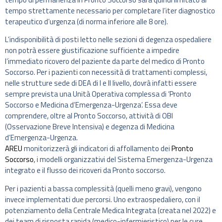
tempo strettamente necessario per completare l’iter diagnostico
terapeutico d’urgenza (di norma inferiore alle 8 ore).
L’indisponibilità di posti letto nelle sezioni di degenza ospedaliere
non potrà essere giustificazione sufficiente a impedire
l’immediato ricovero del paziente da parte del medico di Pronto
Soccorso. Per i pazienti con necessità di trattamenti complessi,
nelle strutture sede di DEA di I e II livello, dovrà infatti essere
sempre prevista una Unità Operativa complessa di ‘Pronto
Soccorso e Medicina d’Emergenza-Urgenza’. Essa deve
comprendere, oltre al Pronto Soccorso, attività di OBI
(Osservazione Breve Intensiva) e degenza di Medicina
d’Emergenza-Urgenza.
AREU
monitorizzerà gli indicatori di affollamento dei
Pronto
Soccorso
, i modelli organizzativi del Sistema Emergenza-Urgenza
integrato e il flusso dei ricoveri da Pronto soccorso.
Per i pazienti a bassa complessità (quelli meno gravi), vengono
invece implementati due percorsi. Uno extraospedaliero, con il
potenziamento della Centrale Medica Integrata (creata nel 2022) e
dei team di risposta rapida (medico-infermieristico) per le cure