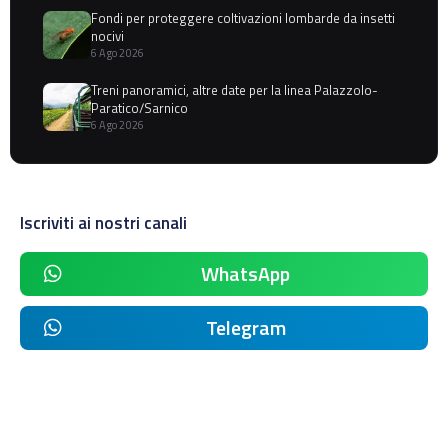
Fondi per proteggere coltivazioni lombarde da insetti
nocivi
6 Ago 2026
Treni panoramici, altre date per la linea Palazzolo-
Paratico/Sarnico
6 Ago 2026
Iscriviti ai nostri canali
WhatsApp
Telegram