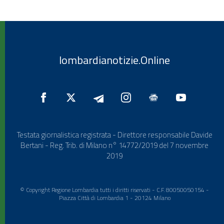
lombardianotizie.Online
Testata giornalistica registrata - Direttore responsabile Davide
Bertani - Reg. Trib. di Milano n° 14772/2019 del 7 novembre
2019
© Copyright Regione Lombardia tutti i diritti riservati - C.F. 80050050154 -
Piazza Città di Lombardia 1 - 20124 Milano