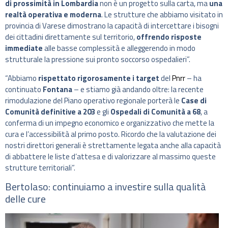
di prossimità in Lombardia
non è un progetto sulla carta, ma
una
realtà operativa e moderna
. Le strutture che abbiamo visitato in
provincia di Varese dimostrano la capacità di intercettare i bisogni
dei cittadini direttamente sul territorio,
offrendo risposte
immediate
alle basse complessità e alleggerendo in modo
strutturale la pressione sui pronto soccorso ospedalieri”.
“Abbiamo
rispettato rigorosamente i target
del
Pnrr
– ha
continuato
Fontana
– e stiamo già andando oltre: la recente
rimodulazione del Piano operativo regionale porterà le
Case di
Comunità definitive a 203
e gli
Ospedali di Comunità a 68
, a
conferma di un impegno economico e organizzativo che mette la
cura e l’accessibilità al primo posto. Ricordo che la valutazione dei
nostri direttori generali è strettamente legata anche alla capacità
di abbattere le liste d’attesa e di valorizzare al massimo queste
strutture territoriali”.
Bertolaso: continuiamo a investire sulla qualità
delle cure