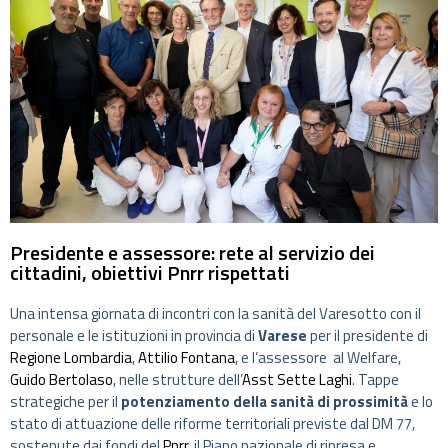
Presidente e assessore: rete al servizio dei
cittadini, obiettivi Pnrr rispettati
Una intensa giornata di incontri con la sanità del Varesotto con il
personale e le istituzioni in provincia di
Varese
per il presidente di
Regione Lombardia
,
Attilio Fontana
, e l’assessore al Welfare,
Guido Bertolaso
, nelle strutture dell’
Asst Sette Laghi
. Tappe
strategiche per il
potenziamento della sanità di prossimità
e lo
stato di attuazione delle riforme territoriali previste dal DM 77,
sostenute dai fondi del
Pnrr
, il Piano nazionale di ripresa e