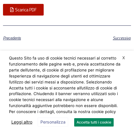
Scarica PDF
Precedente
Successivo
Condividi l'articolo:
X
Questo Sito fa uso di cookie tecnici necessari al corretto
funzionamento delle pagine web e, previa accettazione da
parte dell’utente, di cookie di profilazione per migliorare
l’esperienza di navigazione degli utenti ed ottimizzare
Articoli correlati
l’utilizzo dei servizi messi a disposizione. Selezionando
Accetta tutti i cookie si acconsente all’utilizzo di cookie di
profilazione. Chiudendo il banner verranno utilizzati solo i
La Lombardia raggiunge il target Pnrr su Case e
cookie tecnici necessari alla navigazione e alcune
Ospedali di Comunità
funzionalità aggiuntive potrebbero non essere disponibili.
25 Giu 2026
Per conoscere i dettagli, consulta la nostra cookie policy
Pnrr, Fontana: in Lombardia investiti 23 miliardi per
Leggi altro
Personalizza
Accetta tutti i cookie
112.000 opere
27 Mag 2026