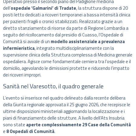
Operativo presso il secondo piano del Padiglione medicina
dell’
ospedale ‘Galmarini’ di Tradate
, la struttura dispone di 20
posti letto dedicati a ricoveri temporanei a bassa intensità clinica
per pazienti fragili o cronici stabilizzati. Realizzato grazie a un
diretto stanziamento di risorse da parte di Regione Lombardia a
seguito del ricollocamento dal presidio di Cuasso, l’Ospedale di
Comunità si avvale di un
modello assistenziale a prevalenza
infermieristica
, integrato multidisciplinariamente con la
supervisione clinica della Struttura complessa di Medicina generale
ospedaliera. Agisce come fondamentale cerniera tra l’ospedale e il
domicilio, agevolando le dimissioni protette e riducendo l’impatto
dei ricoveri impropri.
Sanità nel Varesotto, il quadro generale
L’evento si inserisce nel quadro delineato dalla recente delibera
della Giunta regionale approvata il 25 giugno 2026, che recepisce le
ultime disposizioni ministeriali aggiornando la localizzazione e i
piani di finanziamento delle strutture. A livello dell’Ats Insubria
sono state
aperte complessivamente 29 Case della Comunità
e
8 Ospedali di Comunità
.