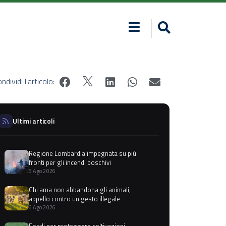
ndividi l'articolo:
Ultimi articoli
Regione Lombardia impegnata su più
fronti per gli incendi boschivi
6 Ago 2026
Chi ama non abbandona gli animali,
appello contro un gesto illegale
6 Ago 2026
Fondi per proteggere coltivazioni