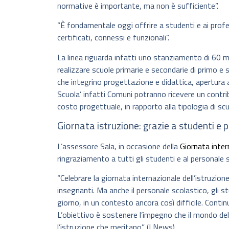
normative è importante, ma non è sufficiente”.
“È fondamentale oggi offrire a studenti e ai prof
certificati, connessi e funzionali”.
La linea riguarda infatti uno stanziamento di 60 mi
realizzare scuole primarie e secondarie di primo 
che integrino progettazione e didattica, apertura al
Scuola’ infatti Comuni potranno ricevere un contr
costo progettuale, in rapporto alla tipologia di sc
Giornata istruzione: grazie a studenti e 
L’assessore Sala, in occasione della
Giornata inter
ringraziamento a tutti gli studenti e al personale 
“Celebrare la giornata internazionale dell’istruzion
insegnanti. Ma anche il personale scolastico, gli s
giorno, in un contesto ancora così difficile. Contin
L’obiettivo è sostenere l’impegno che il mondo dell
l’istruzione che meritano” (LNews)