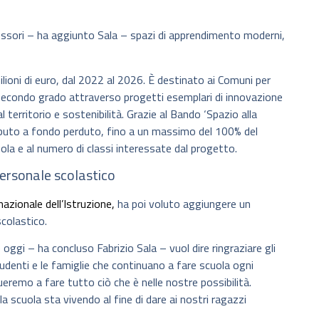
essori – ha aggiunto Sala – spazi di apprendimento moderni,
lioni di euro, dal 2022 al 2026. È destinato ai Comuni per
e secondo grado attraverso progetti esemplari di innovazione
 territorio e sostenibilità. Grazie al Bando ‘Spazio alla
ibuto a fondo perduto, fino a un massimo del 100% del
uola e al numero di classi interessate dal progetto.
personale scolastico
nazionale dell’Istruzione,
ha poi voluto aggiungere un
scolastico.
e oggi – ha concluso Fabrizio Sala – vuol dire ringraziare gli
tudenti e le famiglie che continuano a fare scuola ogni
ueremo a fare tutto ciò che è nelle nostre possibilità.
a scuola sta vivendo al fine di dare ai nostri ragazzi