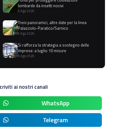
lombarde da insetti nocivi
6 Ago 2026
Treni panoramici, altre date per la linea
Palazzolo-Paratico/Sarnico
6 Ago 2026
Si rafforza la strategia a sostegno delle
imprese: a luglio 10 misure
6 Ago 2026
criviti ai nostri canali
WhatsApp
Telegram