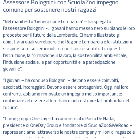
Assessore Bolognini: con ScuolaZoo impegno
comune per sostenere nostri ragazzi
“Nel manifesto ‘Generazione Lombardia’ – ha spiegato
l’assessore Bolognini -, i giovani hanno messo nero su bianco le loro
proposte per il futuro della Lombardia. Ci hanno illustrato gli
obiettivi ai quali vorrebbero che Regione Lombardia e le istituzioni
si ispirassero su temi molto importanti e sentiti. Tra questi
l’istruzione, la formazione, il lavoro, la sostenibilità ambientale,
l’inclusione sociale, le pari opportunità e la partecipazione
giovanile”.
“I giovani – ha concluso Bolognini – devono essere coinvolti,
ascoltati, incoraggiati. Devono essere protagonisti. Oggi, nei loro
confronti, abbiamo rinnovato un impegno molto importante:
continuare ad essere al loro fianco nel costruire la Lombardia del
futuro”.
“Come gruppo OneDay – ha commentato Paolo De Nadai,
presidente di OneDay Group e fondatore di ScuolaZoo&WeRoad –
rappresentiamo, attraverso le nostre company milioni di ragazze e