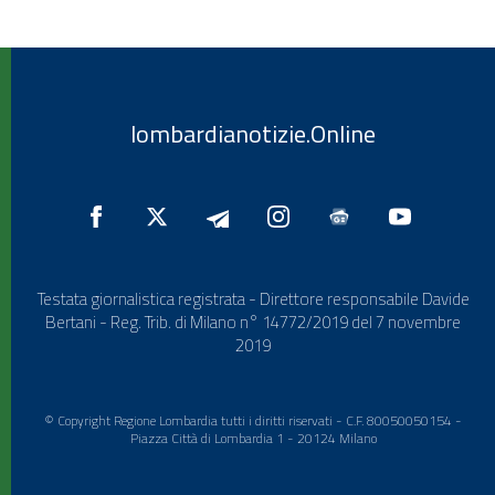
lombardianotizie.Online
Testata giornalistica registrata - Direttore responsabile Davide
Bertani - Reg. Trib. di Milano n° 14772/2019 del 7 novembre
2019
© Copyright Regione Lombardia tutti i diritti riservati - C.F. 80050050154 -
Piazza Città di Lombardia 1 - 20124 Milano