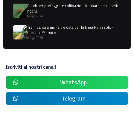
Fondi per proteggere coltivazioni lombarde da insetti
nocivi
6 Ago 2026
Treni panoramici, altre date per la linea Palazzolo-
Paratico/Sarnico
6 Ago 2026
Iscriviti ai nostri canali
WhatsApp
Telegram