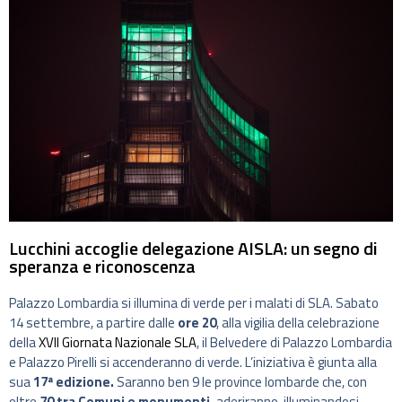
Lucchini accoglie delegazione AISLA: un segno di
speranza e riconoscenza
Palazzo Lombardia si illumina di verde per i malati di SLA. Sabato
14 settembre, a partire dalle
ore 20
, alla vigilia della celebrazione
della
XVII Giornata Nazionale SLA
, il Belvedere di Palazzo Lombardia
e Palazzo Pirelli si accenderanno di verde. L’iniziativa è giunta alla
sua
17ª edizione.
Saranno ben 9 le province lombarde che, con
oltre
70 tra Comuni e monumenti,
aderiranno, illuminandosi.