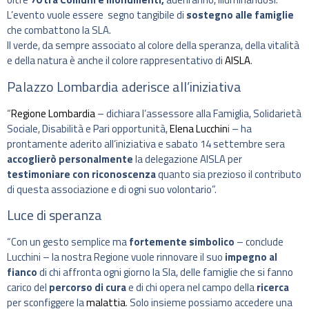
L’evento vuole essere segno tangibile di
sostegno alle famiglie
che combattono la SLA.
Il verde, da sempre associato al colore della speranza, della vitalità
e della natura è anche il colore rappresentativo di
AISLA
.
Palazzo Lombardia aderisce all’iniziativa
“
Regione Lombardia
– dichiara l’assessore alla Famiglia, Solidarietà
Sociale, Disabilità e Pari opportunità,
Elena Lucchin
i – ha
prontamente aderito all’iniziativa e sabato 14 settembre sera
accoglierò personalmente
la delegazione AISLA per
testimoniare con riconoscenza
quanto sia prezioso il contributo
di questa associazione e di ogni suo volontario”.
Luce di speranza
“Con un gesto semplice ma
fortemente simbolico
– conclude
Lucchini – la nostra Regione vuole rinnovare il suo
impegno al
fianco
di chi affronta ogni giorno la Sla, delle famiglie che si fanno
carico del
percorso di cura
e di chi opera nel campo della
ricerca
per sconfiggere la
malattia
. Solo insieme possiamo accedere una