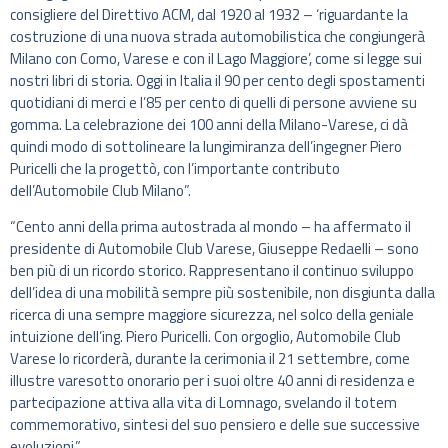
consigliere del Direttivo ACM, dal 1920 al 1932 – ‘riguardante la
costruzione di una nuova strada automobilistica che congiungerà
Milano con Como, Varese e con il Lago Maggiore’, come si legge sui
nostri libri di storia. Oggi in Italia il 90 per cento degli spostamenti
quotidiani di merci e l’85 per cento di quelli di persone avviene su
gomma. La celebrazione dei 100 anni della Milano-Varese, ci dà
quindi modo di sottolineare la lungimiranza dell’ingegner Piero
Puricelli che la progettò, con l’importante contributo
dell’Automobile Club Milano”.
“Cento anni della prima autostrada al mondo – ha affermato il
presidente di Automobile Club Varese, Giuseppe Redaelli – sono
ben più di un ricordo storico. Rappresentano il continuo sviluppo
dell’idea di una mobilità sempre più sostenibile, non disgiunta dalla
ricerca di una sempre maggiore sicurezza, nel solco della geniale
intuizione dell’ing. Piero Puricelli. Con orgoglio, Automobile Club
Varese lo ricorderà, durante la cerimonia il 21 settembre, come
illustre varesotto onorario per i suoi oltre 40 anni di residenza e
partecipazione attiva alla vita di Lomnago, svelando il totem
commemorativo, sintesi del suo pensiero e delle sue successive
evoluzioni.”