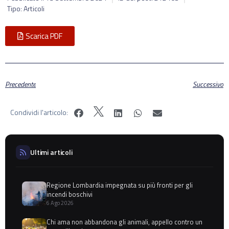
Tipo: Articoli
Scarica PDF
Precedente
Successivo
Condividi l'articolo:
Ultimi articoli
Regione Lombardia impegnata su più fronti per gli
incendi boschivi
6 Ago 2026
Chi ama non abbandona gli animali, appello contro un