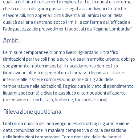
qualità dell’aria è certamente migliorata. Tutto questo conferma
che la criticità dei giorni passati è legata a condizioni climatiche
sfavorevoli, non appena il clima diventa più amico i valori della
qualità dell’aria rientrano sotto i limiti, a conferma dell’efficacia e
l’adeguatezza dei provvedimenti adottati da Regione Lombardia”.
Ambiti
Le misure temporanee di primo livello riguardano: il traffico
(limitazioni per i veicoli fino a euro 4 diesel in ambito urbano, obbligo
spegnimento motori in sosta), il riscaldamento domestico
(limitazione all’uso di generatori a biomassa legnosa di classe
inferiore ‪alle 2 stelle compresa, riduzione di 1 grado delle
temperature nelle abitazioni), l’agricoltura (divieto di spandimento
liquami zootecnici) e divieto assoluto di combustioni all’aperto
(accensione di fuochi, falò, barbecue, fuochi d’artificio).
Rilevazione quotidiana
I dati sulla qualità dell’aria vengono esaminati ogni giorno e viene
data comunicazione in maniera tempestiva circa la cessazione
delle limitazioni temporanee. Come previsto dalle delibere di