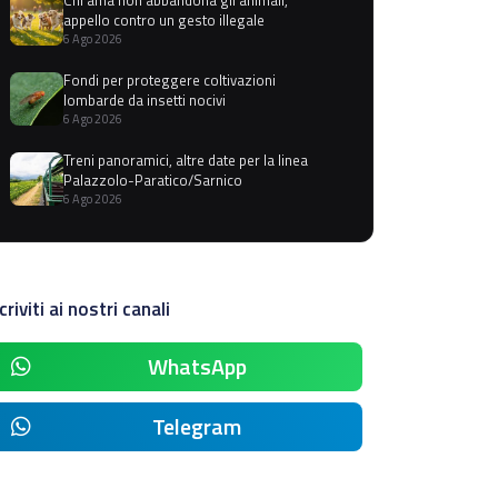
appello contro un gesto illegale
6 Ago 2026
Fondi per proteggere coltivazioni
lombarde da insetti nocivi
6 Ago 2026
Treni panoramici, altre date per la linea
Palazzolo-Paratico/Sarnico
6 Ago 2026
criviti ai nostri canali
WhatsApp
Telegram