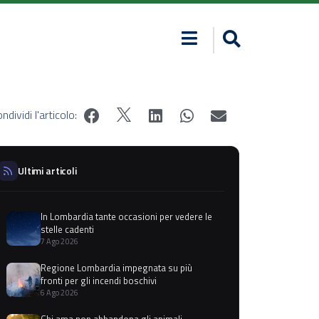
ndividi l'articolo:
Ultimi articoli
In Lombardia tante occasioni per vedere le
stelle cadenti
7 Ago 2026
Regione Lombardia impegnata su più
fronti per gli incendi boschivi
6 Ago 2026
Chi ama non abbandona gli animali,