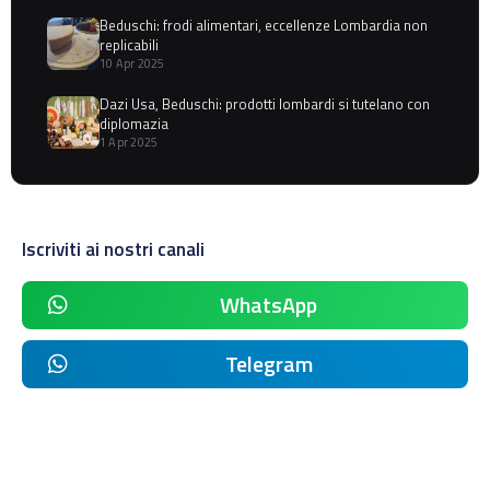
Beduschi: frodi alimentari, eccellenze Lombardia non
replicabili
10 Apr 2025
Dazi Usa, Beduschi: prodotti lombardi si tutelano con
diplomazia
1 Apr 2025
Iscriviti ai nostri canali
WhatsApp
Telegram