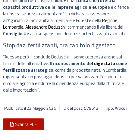
caricandoli di costi insostenibili. È una
scelta che tutela la
capacità produttiva delle imprese agricole europe
e e difende
la nostra sicurezza alimentare”. Lo dichiara l’assessore
all’Agricoltura, Sovranità alimentare e Foreste della
Regione
Lombardia
,
Alessandro Beduschi
, commentando il via libera del
Consiglio Ue
alla sospensione dei dazi sui fertilizzanti azotati.
Stop dazi fertilizzanti, ora capitolo digestato
“Adesso però – conclude Beduschi – serve coerenza anche sul
fronte delle alternative. Il
riconoscimento del
digestato
come
fertilizzante strategico
, come da proposta nata in Lombardia,
rappresenta un passaggio decisivo per valorizzare l’economia
circolare agricola e ridurre la dipendenza europea dalla chimica e
dalle importazioni”.
Pubblicato il
22 Maggio 2026
ID del post: 579612
Tipo: Articoli
Scarica PDF