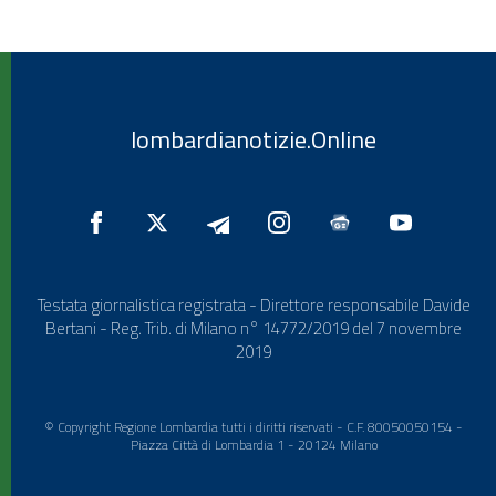
lombardianotizie.Online
Testata giornalistica registrata - Direttore responsabile Davide
Bertani - Reg. Trib. di Milano n° 14772/2019 del 7 novembre
2019
© Copyright Regione Lombardia tutti i diritti riservati - C.F. 80050050154 -
Piazza Città di Lombardia 1 - 20124 Milano