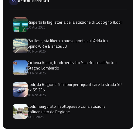
Articoli correlati
Riaperta la biglietteria della stazione di Codogno (Lodi)
30 Apr 2026
Paullese, via libera a nuovo ponte sull'Adda tra
Spino/CR e Bisnate/LO
18 Nov 2025
Ciclovia Vento, fondi per tratto San Rocco al Porto -
Stagno Lombardo
11 Nov 2025
Lodi, da Regione 5 milioni per riqualificare la strada SP
ex SS 235
10 Nov 2025
Lodi, inaugurato il sottopasso zona stazione
cofinanziato da Regione
4 Giu 2025