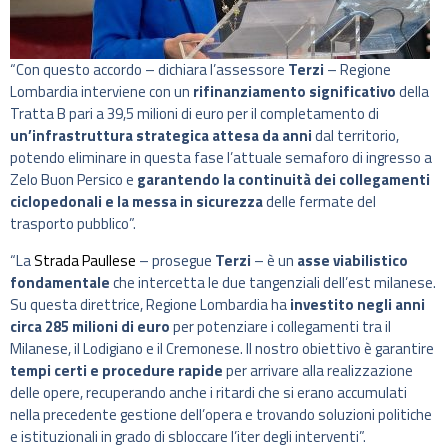
“Con questo accordo – dichiara l’assessore
Terzi
– Regione
Lombardia interviene con un
rifinanziamento significativo
della
Tratta B pari a 39,5 milioni di euro per il completamento di
un’infrastruttura strategica attesa da anni
dal territorio,
potendo eliminare in questa fase l’attuale semaforo di ingresso a
Zelo Buon Persico e
garantendo la continuità dei collegamenti
ciclopedonali e la messa in sicurezza
delle fermate del
trasporto pubblico”.
“La
Strada Paullese
– prosegue
Terzi
– è un
asse viabilistico
fondamentale
che intercetta le due tangenziali dell’est milanese.
Su questa direttrice, Regione Lombardia ha
investito negli anni
circa 285 milioni di euro
per potenziare i collegamenti tra il
Milanese, il Lodigiano e il Cremonese. Il nostro obiettivo è garantire
tempi certi e procedure rapide
per arrivare alla realizzazione
delle opere, recuperando anche i ritardi che si erano accumulati
nella precedente gestione dell’opera e trovando soluzioni politiche
e istituzionali in grado di sbloccare l’iter degli interventi”.