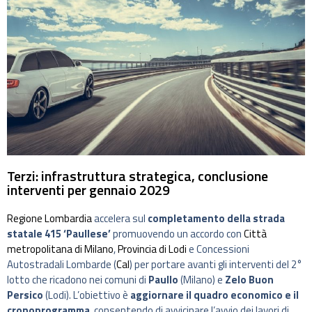
Terzi: infrastruttura strategica, conclusione
interventi per gennaio 2029
Regione Lombardia
accelera sul
completamento della strada
statale 415 ‘Paullese’
promuovendo un accordo con
Città
metropolitana di Milano
,
Provincia di Lodi
e Concessioni
Autostradali Lombarde (
Cal
) per portare avanti gli interventi del 2°
lotto che ricadono nei comuni di
Paullo
(Milano) e
Zelo Buon
Persico
(Lodi). L’obiettivo è
aggiornare il quadro economico e il
cronoprogramma
, consentendo di avvicinare l’avvio dei lavori di