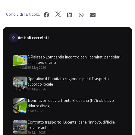
Condividi l'articolo:
Articoli correlati
A Palazzo Lombardia incontro con i comitati pendolari
sul nuovo orario
26 Mag 2026
Operativo il Comitato regionale per il Trasporto
pubblico locale
21 Mag 2026
Treni, lavori estivi a Ponte Bressana (PV): obiettivo
ridurre disagi
7 Mag 2025
Contratto trasporto, Lucente: bene rinnovo, difficile
trovare autisti
20 Mar 2025