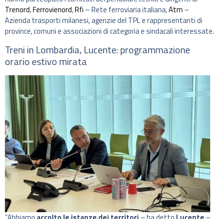
Trenord
,
Ferrovienord
,
Rfi
– Rete ferroviaria italiana,
Atm
–
Azienda trasporti milanesi, agenzie del TPL e rappresentanti di
province, comuni e associazioni di categoria e sindacali interessate.
Treni in Lombardia, Lucente: programmazione
orario estivo mirata
“Abbiamo
accolto le istanze dei territori
– ha detto
Lucente
–