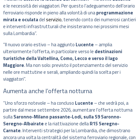
e le necessità dei viaggiatori. Per questo l’adeguamento dell’orario
ferroviario risponde in pieno alla volontà di una
programmazione
mirata e oculata
del
servizio
, tenendo conto dei numerosi cantieri
e interventi infrastrutturali che insisteranno nei prossimi mesi
sulla Lombardia”.
“Il nuovo orario estivo – ha aggiunto
Lucente
– amplia
ulteriormente l’offerta, in particolare verso le
destinazioni
turistiche della Valtellina, Como, Lecco e verso il lago
Maggiore
. Ma non solo: previsto il potenziamento del servizio
nelle ore mattutine e serali, ampliando quindi la scelta per i
viaggiatori”.
Aumenta anche l’offerta notturna
“Uno sforzo notevole – ha concluso
Lucente
– che vedrà poi, a
partire dal mese settembre 2026, aumentare l’offerta notturna
sulla
Saronno-Milano passante-Lodi, sulla S9 Saronno-
Seregno-Albairate
e la riattivazione della
R15 Seregno-
Carnate
. Interventi strategici per la Lombardia, che dimostrano
ancora una volta la centralità del sistema ferroviario regionale, con