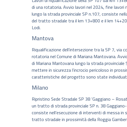
Lavori di riqualificazione della SP 107 dal km 13+
di una rotatoria. Avvio lavori nel 2024, fine lavori
lungo la strada provinciale SP n.107, consiste nel
del tratto stradale tra il km 13+800 e il km 14+200
Lodi.
Mantova
Riqualificazione dell’intersezione tra la SP 7, via 
rotatoria nel Comune di Mariana Mantovana. Avvio 
di Mariana Mantovana lungo la strada provinciale SP
mettere in sicurezza l’incrocio pericoloso in pross
caratteristiche del progetto sono state individuat
Milano
Ripristino Sede Stradale SP 38 ‘Gaggiano – Rosate’
un tratto di strada provinciale SP n. 38 Gaggiano
consiste nell’esecuzione di interventi di messa in s
tratto stradale in prossimità della Roggia Gamber