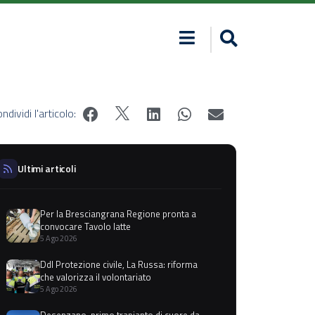
ndividi l'articolo:
Ultimi articoli
Per la Bresciangrana Regione pronta a
convocare Tavolo latte
5 Ago 2026
Ddl Protezione civile, La Russa: riforma
che valorizza il volontariato
5 Ago 2026
Desenzano, primo trapianto di cuore da