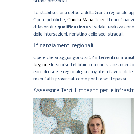
strade provinciali.
Lo stabilisce una delibera della Giunta regionale a
Opere pubbliche,
Claudia Maria Terzi
. I fondi fina
di lavori di
riqualificazione
stradale, realizzazion
delle intersezioni, ripristino delle sedi stradali.
I finanziamenti regionali
Opere che si aggiungono ai 52 interventi di
manut
Regione
lo scorso febbraio con uno stanziamento 
euro di risorse regionali già erogate a favore dell
manufatti provinciali come ponti e sottopassi.
Assessore Terzi: l’impegno per le infrast