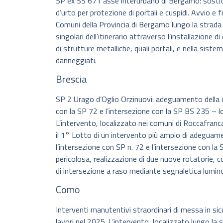
SP ex SS 671 asse interurbano di Bergamo: sostitu
d’urto per protezione di portali e cuspidi. Avvio e f
Comuni della Provincia di Bergamo lungo la strada 
singolari dell’itinerario attraverso l’installazione d
di strutture metalliche, quali portali, e nella sist
danneggiati.
Brescia
SP 2 Urago d’Oglio Orzinuovi: adeguamento della c
con la SP 72 e l’intersezione con la SP BS 235 – lo
L’intervento, localizzato nei comuni di Roccafranca
il 1° Lotto di un intervento più ampio di adeguam
l’intersezione con SP n. 72 e l’intersezione con la
pericolosa, realizzazione di due nuove rotatorie, c
di intersezione a raso mediante segnaletica lumino
Como
Interventi manutentivi straordinari di messa in sic
lavori nel 2025. L’intervento, localizzato lungo la