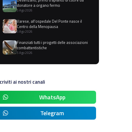
donatore a organo fermo
5 Ago 2026
Varese, all'ospedale Del Ponte nasce il
Centro della Menopausa
5 Ago 2026
Finanziati tutti i progetti delle associazioni
combattentistiche
5 Ago 2026
criviti ai nostri canali
WhatsApp
Telegram