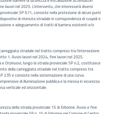
zione barriere di sicurezza e installazione attenuatori
ine lavori nel 2025. L’intervento, che interesserà diversi
provinciale SP 671, consiste nella protezione di alcuni punti
i dispositivi di ritenuta stradale in corrispondenza di cuspidi e
emazione e adeguamento di tratti di barriera esistenti e/o
arreggiata stradale nel tratto compreso tra l’intersezione
tto 1. Avvio lavori nel 2024, fine lavori nel 2025.
 e Orzinuovi, lungo la strada provinciale SP n.2, costituisce
ento della carreggiata stradale nel tratto compreso tra
 SP 235 e consiste nella sistemazione di una curva
omprensive di illuminazione pubblica e la messa in sicurezza
sa verticale ed orizzontale.
urezza della strada provinciale 15 di Erbonne. Avvio e fine
 strada provinciale SP n. 15 di Erbonne nel Comune di Centro