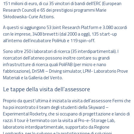
151 milioni di euro, di cui 35 vincitori di bandi dell’ERC (European
Research Council) e 65 dei prestigiosi programmi Marie
Skłodowska-Curie Actions.
A questi si aggiungono 53 Joint Research Platform e 3.080 accordi
con le imprese, 3408 brevetti (dal 2000 a oggi), 135 start-up
all’interno dell’incubatore PoliHub e 119 spin-off.
Sono oltre 250 i laboratori di ricerca (35 interdipartimentali). I
ricercatori dell’ateneo possono inoltre contare su grandi
infrastrutture di ricerca quali PoliFAB (per micro e nano
fabbricazione), DriSMI – Driving simulator, LPM- Laboratorio Prove
Materiali e la Galleria del Vento.
Le tappe della visita dell’assessore
Proprio da quest’ultima è iniziata la visita dell’assessore Fermi che
ha poi incontrato il team degli studenti della Skyward –
Experimental Rocketry, che si occupano di progettazione e lancio di
razzi. Il tour è terminato con la visita al Pro-e-Storage Lab,
laboratorio interdipartimentale, supportato da Regione
Lombardia, per lo sviluppo e la prototipazione di soluzioni