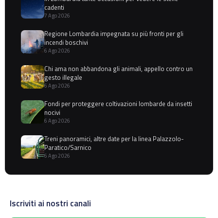
cadenti
7 Ago 2026
Regione Lombardia impegnata su più fronti per gli
incendi boschivi
6 Ago 2026
Chi ama non abbandona gli animali, appello contro un
gesto illegale
6 Ago 2026
Fondi per proteggere coltivazioni lombarde da insetti
nocivi
6 Ago 2026
Treni panoramici, altre date per la linea Palazzolo-
Paratico/Sarnico
6 Ago 2026
Iscriviti ai nostri canali