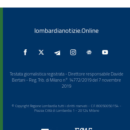
lombardianotizie.Online
Testata giornalistica registrata - Direttore responsabile Davide
Bertani - Reg. Trib. di Milano n° 14772/2019 del 7 novembre
2019
© Copyright Regione Lombardia tutti i diritti riservati - C.F. 80050050154 -
Piazza Città di Lombardia 1 - 20124 Milano