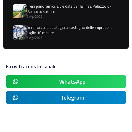
Treni panoramici, altre date per la linea Palazzolo-
Paratico/Sarnico
6 Ago 2026
Si rafforza la strategia a sostegno delle imprese: a
luglio 10 misure
6 Ago 2026
Iscriviti ai nostri canali
WhatsApp
Telegram