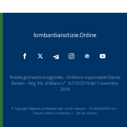
lombardianotizie.Online
Testata giornalistica registrata - Direttore responsabile Davide
Bertani - Reg. Trib. di Milano n° 14772/2019 del 7 novembre
2019
© Copyright Regione Lombardia tutti i diritti riservati - C.F. 80050050154 -
Piazza Città di Lombardia 1 - 20124 Milano