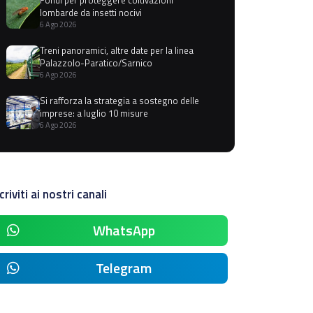
lombarde da insetti nocivi
6 Ago 2026
Treni panoramici, altre date per la linea
Palazzolo-Paratico/Sarnico
6 Ago 2026
Si rafforza la strategia a sostegno delle
imprese: a luglio 10 misure
6 Ago 2026
criviti ai nostri canali
WhatsApp
Telegram