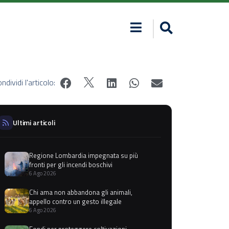
ndividi l'articolo:
Ultimi articoli
Regione Lombardia impegnata su più
fronti per gli incendi boschivi
6 Ago 2026
Chi ama non abbandona gli animali,
appello contro un gesto illegale
6 Ago 2026
Fondi per proteggere coltivazioni