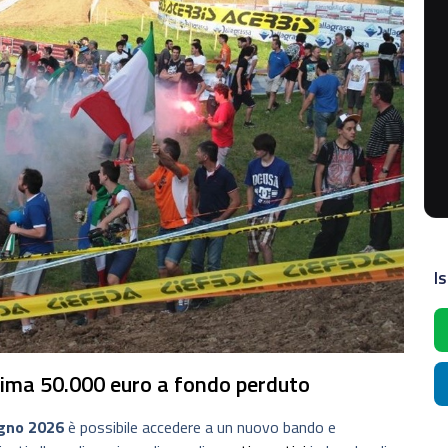
Is
sima 50.000 euro a fondo perduto
gno 2026
è possibile accedere a un nuovo bando e