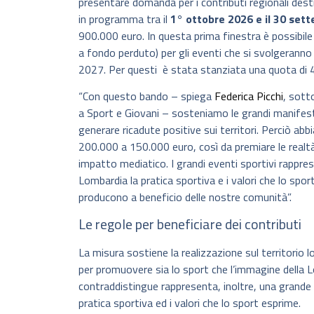
presentare domanda per i contributi regionali desti
in programma tra il
1° ottobre 2026 e il 30 set
900.000 euro. In questa prima finestra è possibile
a fondo perduto) per gli eventi che si svolgeranno
2027. Per questi è stata stanziata una quota di 
“Con questo bando – spiega
Federica Picchi
, sott
a Sport e Giovani – sosteniamo le grandi manifestaz
generare ricadute positive sui territori. Perciò ab
200.000 a 150.000 euro, così da premiare le realtà
impatto mediatico. I grandi eventi sportivi rappre
Lombardia la pratica sportiva e i valori che lo spor
producono a beneficio delle nostre comunità”.
Le regole per beneficiare dei contributi
La misura sostiene la realizzazione sul territorio l
per promuovere sia lo sport che l’immagine della 
contraddistingue rappresenta, inoltre, una grande o
pratica sportiva ed i valori che lo sport esprime.