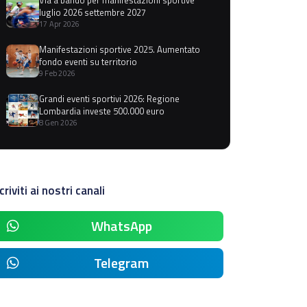
luglio 2026 settembre 2027
17 Apr 2026
Manifestazioni sportive 2025. Aumentato
fondo eventi su territorio
9 Feb 2026
Grandi eventi sportivi 2026: Regione
Lombardia investe 500.000 euro
8 Gen 2026
criviti ai nostri canali
WhatsApp
Telegram