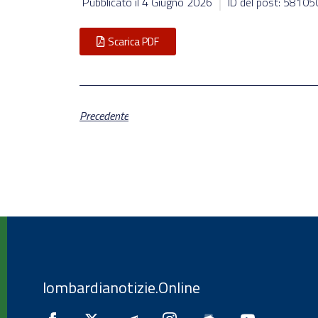
Pubblicato il
4 Giugno 2026
ID del post: 58105
Scarica PDF
Precedente
lombardianotizie.Online