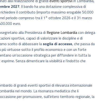
nati alla realizzazione di grandi
eventi sportivi
in Lombardia,
tembre 2027
. Il bando ha una dotazione complessiva di
 richiedere il contributo (importo massimo erogabile 50.000
 nel periodo compreso tra il 1° ottobre 2026 e il 31 marzo
400.000 euro.
osegretario alla Presidenza di
Regione Lombardia
con delega
ioni sportive, capaci di valorizzare le discipline e di
biamo scelto di abbassare la
soglia di accesso
, che passa da
 più virtuose sotto il profilo economico e con un forte
sentano un’occasione strategica per diffondere in tutta la
t esprime. Senza dimenticare la visibilità e l’indotto che
ombardo di grandi eventi sportivi di rilevanza internazionale
Lombardia nel mondo. La risonanza mediatica che li
ccasione per promuovere, sull’intero territorio regionale, la