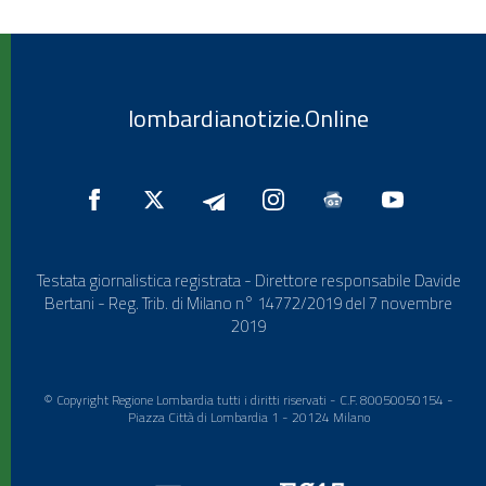
lombardianotizie.Online
Testata giornalistica registrata - Direttore responsabile Davide
Bertani - Reg. Trib. di Milano n° 14772/2019 del 7 novembre
2019
© Copyright Regione Lombardia tutti i diritti riservati - C.F. 80050050154 -
Piazza Città di Lombardia 1 - 20124 Milano