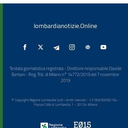
lombardianotizie.Online
Testata giornalistica registrata - Direttore responsabile Davide
Bertani - Reg. Trib. di Milano n° 14772/2019 del 7 novembre
2019
© Copyright Regione Lombardia tutti i diritti riservati - C.F. 80050050154 -
Piazza Città di Lombardia 1 - 20124 Milano