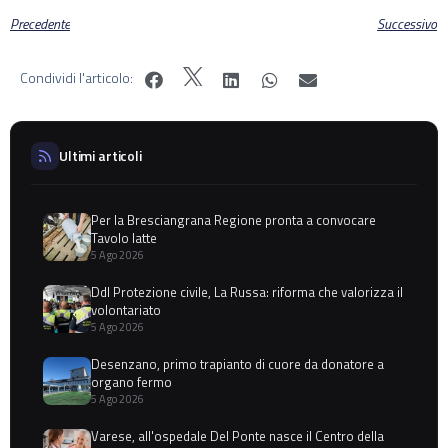
Precedente
Successivo
Condividi l'articolo:
Ultimi articoli
Per la Bresciangrana Regione pronta a convocare
Tavolo latte
5 Ago 2026
Ddl Protezione civile, La Russa: riforma che valorizza il
volontariato
5 Ago 2026
Desenzano, primo trapianto di cuore da donatore a
organo fermo
5 Ago 2026
Varese, all'ospedale Del Ponte nasce il Centro della