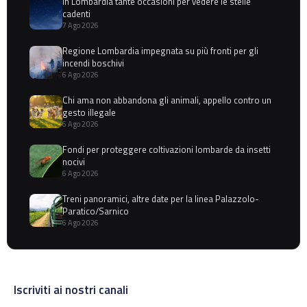
In Lombardia tante occasioni per vedere le stelle
cadenti
7 Ago 2026
Regione Lombardia impegnata su più fronti per gli
incendi boschivi
6 Ago 2026
Chi ama non abbandona gli animali, appello contro un
gesto illegale
6 Ago 2026
Fondi per proteggere coltivazioni lombarde da insetti
nocivi
6 Ago 2026
Treni panoramici, altre date per la linea Palazzolo-
Paratico/Sarnico
6 Ago 2026
Iscriviti ai nostri canali