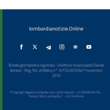
lombardianotizie.Online
Testata giornalistica registrata - Direttore responsabile Davide
Bertani - Reg. Trib. di Milano n° 14772/2019 del 7 novembre
2019
© Copyright Regione Lombardia tutti i diritti riservati - C.F. 80050050154 -
Piazza Città di Lombardia 1 - 20124 Milano