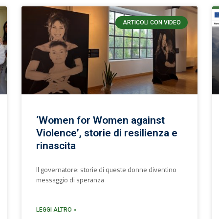
ARTICOLI CON VIDEO
‘Women for Women against
Violence’, storie di resilienza e
rinascita
Il governatore: storie di queste donne diventino
messaggio di speranza
LEGGI ALTRO »