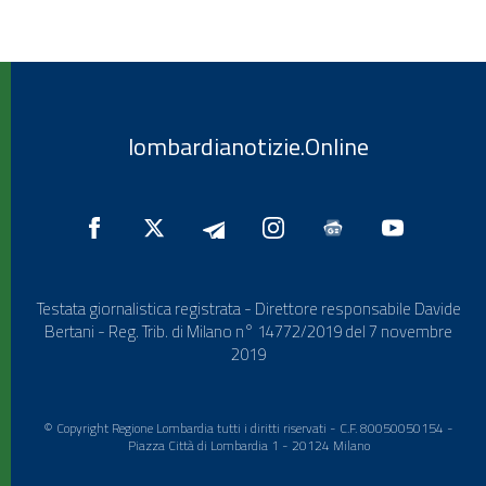
lombardianotizie.Online
Testata giornalistica registrata - Direttore responsabile Davide
Bertani - Reg. Trib. di Milano n° 14772/2019 del 7 novembre
2019
© Copyright Regione Lombardia tutti i diritti riservati - C.F. 80050050154 -
Piazza Città di Lombardia 1 - 20124 Milano