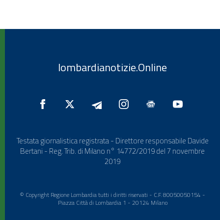
lombardianotizie.Online
Testata giornalistica registrata - Direttore responsabile Davide
Bertani - Reg. Trib. di Milano n° 14772/2019 del 7 novembre
2019
© Copyright Regione Lombardia tutti i diritti riservati - C.F. 80050050154 -
Piazza Città di Lombardia 1 - 20124 Milano