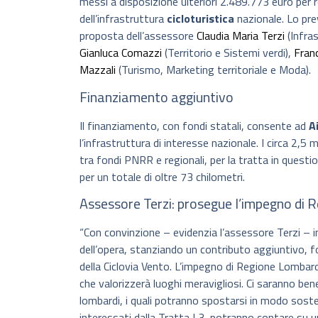
messi a disposizione ulteriori 2.489.773 euro per r
dell’infrastruttura
cicloturistica
nazionale. Lo pre
proposta dell’assessore
Claudia Maria Terzi
(Infras
Gianluca Comazzi
(Territorio e Sistemi verdi),
Fran
Mazzali
(Turismo, Marketing territoriale e Moda).
Finanziamento aggiuntivo
Il finanziamento, con fondi statali, consente ad
A
l’infrastruttura di interesse nazionale. I circa 2,5 m
tra fondi PNRR e regionali, per la tratta in quest
per un totale di oltre 73 chilometri.
Assessore Terzi: prosegue l’impegno di
“Con convinzione – evidenzia l’assessore Terzi – 
dell’opera, stanziando un contributo aggiuntivo,
della Ciclovia Vento. L’impegno di Regione Lombard
che valorizzerà luoghi meravigliosi. Ci saranno benef
lombardi, i quali potranno spostarsi in modo sosteni
interessati dalla Tratta L3, potranno contare su 