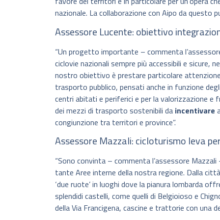
favore dei territori e in particolare per un’opera
nazionale. La collaborazione con Aipo da questo pun
Assessore Lucente: obiettivo integrazion
“Un progetto importante – commenta l’assessore Lu
ciclovie nazionali sempre più accessibili e sicure, ne
nostro obiettivo è prestare particolare attenzione a
trasporto pubblico, pensati anche in funzione deg
centri abitati e periferici e per la valorizzazione e fr
dei mezzi di trasporto sostenibili da
incentivare
a
congiunzione tra territori e province”.
Assessore Mazzali: cicloturismo leva per
“Sono convinta – commenta l’assessore Mazzali – c
tante Aree interne della nostra regione. Dalla città 
‘due ruote’ in luoghi dove la pianura lombarda off
splendidi castelli, come quelli di Belgioioso e Chi
della Via Francigena, cascine e trattorie con una deli