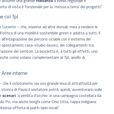
 che assume una grande
rilevanza
a livello regionale e
to di vista è funzionale per la ‘messa a terra’ dei progetti”.
e col Tpl
cente – che, insieme ad altre dorsali, mira a rendere le
ll’ottica di una mobilità sostenibile green e adatta a tutti. Il
ll’integrazione dei percorsi ciclabili con il sistema del
li spostamenti casa-studio-lavoro, dei collegamenti tra
uizione dei territori. La bicicletta è, a tutti gli effetti, uno
nche come volano complementare al Tpl, anello di
 Aree interne
he il cicloturismo sia una grande leva di attrattività per
storica di Pavia il visitatore potrà, quindi, avventurarsi sulle
re
scenari
‘a perdita d’occhio’ in una campagna costellata da
gnolo Po, ma anche borghi come Orio Litta, tappa lodigiana
ziosa offerta di piatti tipici locali”.