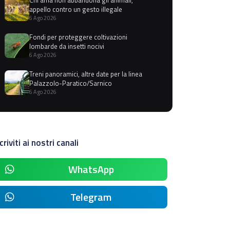
appello contro un gesto illegale
6 Ago 2026
Fondi per proteggere coltivazioni
lombarde da insetti nocivi
6 Ago 2026
Treni panoramici, altre date per la linea
Palazzolo-Paratico/Sarnico
6 Ago 2026
criviti ai nostri canali
WhatsApp
Telegram