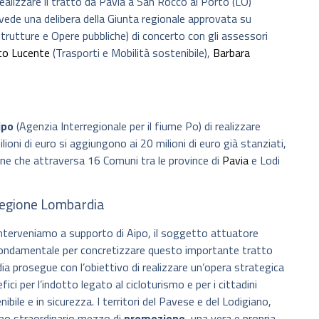
ealizzare il tratto da Pavia a San Rocco al Porto (LO)
vede una delibera della Giunta regionale approvata su
trutture e Opere pubbliche) di concerto con gli assessori
co Lucente
(Trasporti e Mobilità sostenibile),
Barbara
ipo
(Agenzia Interregionale per il fiume Po) di realizzare
ilioni di euro si aggiungono ai 20 milioni di euro già stanziati,
ione che attraversa 16 Comuni tra le province di
Pavia
e Lodi
 Regione Lombardia
interveniamo a supporto di Aipo, il soggetto attuatore
 fondamentale per concretizzare questo importante tratto
ia prosegue con l’obiettivo di realizzare un’opera strategica
ici per l’indotto legato al cicloturismo e per i cittadini
bile e in sicurezza. I territori del Pavese e del Lodigiano,
uno straordinario mezzo di
promozione
, una vera e propria