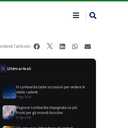
ndividi l'articolo:
Ultimi articoli
In Lombardia tante occasioni per vedere le
stelle cadenti
7 Ago 2026
Regione Lombardia impegnata su più
fronti per gli incendi boschivi
6 Ago 2026
Chi ama non abbandona gli animali,