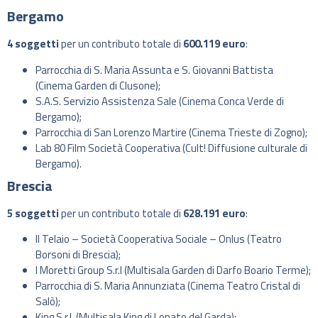
Bergamo
4 soggetti
per un contributo totale di
600.119 euro
:
Parrocchia di S. Maria Assunta e S. Giovanni Battista
(Cinema Garden di Clusone);
S.A.S. Servizio Assistenza Sale (Cinema Conca Verde di
Bergamo);
Parrocchia di San Lorenzo Martire (Cinema Trieste di Zogno);
Lab 80 Film Società Cooperativa (Cult! Diffusione culturale di
Bergamo).
Brescia
5 soggetti
per un contributo totale di
628.191 euro
:
Il Telaio – Società Cooperativa Sociale – Onlus (Teatro
Borsoni di Brescia);
I Moretti Group S.r.l (Multisala Garden di Darfo Boario Terme);
Parrocchia di S. Maria Annunziata (Cinema Teatro Cristal di
Salò);
King S.r.l. (Multisala King di Lonato del Garda);