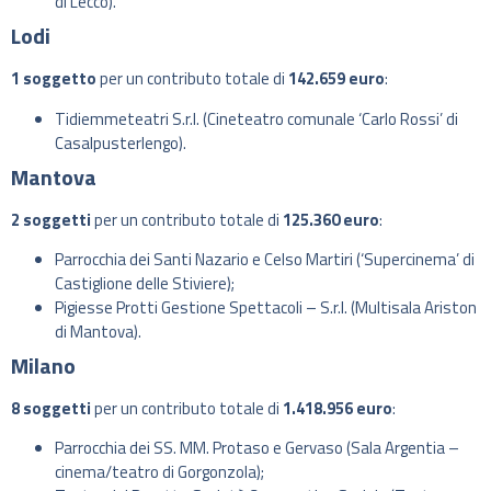
di Lecco).
Lodi
1 soggetto
per un contributo totale di
142.659 euro
:
Tidiemmeteatri S.r.l. (Cineteatro comunale ‘Carlo Rossi’ di
Casalpusterlengo).
Mantova
2 soggetti
per un contributo totale di
125.360 euro
:
Parrocchia dei Santi Nazario e Celso Martiri (‘Supercinema’ di
Castiglione delle Stiviere);
Pigiesse Protti Gestione Spettacoli – S.r.l. (Multisala Ariston
di Mantova).
Milano
8 soggetti
per un contributo totale di
1.418.956 euro
:
Parrocchia dei SS. MM. Protaso e Gervaso (Sala Argentia –
cinema/teatro di Gorgonzola);