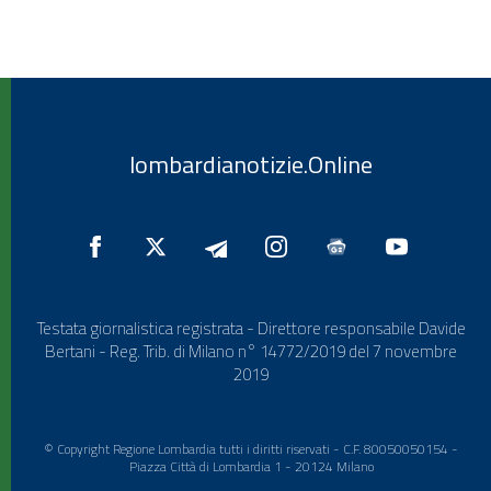
lombardianotizie.Online
Testata giornalistica registrata - Direttore responsabile Davide
Bertani - Reg. Trib. di Milano n° 14772/2019 del 7 novembre
2019
© Copyright Regione Lombardia tutti i diritti riservati - C.F. 80050050154 -
Piazza Città di Lombardia 1 - 20124 Milano