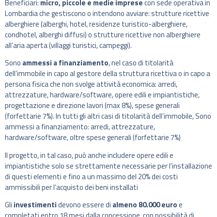
Beneficiari:
micro, piccole e medie imprese
con sede operativa in
Lombardia che gestiscono o intendono avviare: strutture ricettive
alberghiere (alberghi, hotel, residenze turistico-alberghiere,
condhotel, alberghi diffusi) o strutture ricettive non alberghiere
all’aria aperta (villaggi turistici, campeggi).
Sono
ammessi a finanziamento
, nel caso di titolarità
dell’immobile in capo al gestore della struttura ricettiva o in capo a
persona fisica che non svolge attività economica: arredi,
attrezzature, hardware/software, opere edili e impiantistiche,
progettazione e direzione lavori (max 8%), spese generali
(forfettarie 7%). In tutti gli altri casi di titolarità dell’immobile, Sono
ammessi a finanziamento: arredi, attrezzature,
hardware/software, oltre spese generali (forfettarie 7%)
Il progetto, in tal caso, può anche includere opere edili e
impiantistiche solo se strettamente necessarie per l’installazione
di questi elementi e fino a un massimo del 20% dei costi
ammissibili per l’acquisto dei beni installati
Gli
investimenti
devono essere di
almeno 80.000 euro
e
completati entro 18 mesi dalla concessione, con possibilità di