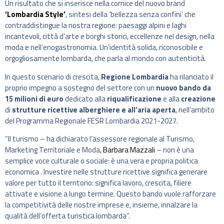
Un risultato che si inserisce nella cornice del nuovo brand
‘Lombardia Style’
, sintesi della ‘bellezza senza confini’ che
contraddistingue la nostra regione: paesaggi alpini e laghi
incantevoli, città d’arte e borghi storici, eccellenze nel design, nella
moda e nell’enogastronomia. Un’identità solida, riconoscibile e
orgogliosamente lombarda, che parla al mondo con autenticità.
In questo scenario di crescita,
Regione Lombardia
ha rilanciato il
proprio impegno a sostegno del settore con un
nuovo bando da
15 milioni di euro
dedicato alla
riqualificazione
e alla
creazione
di
strutture ricettive alberghiere e all’aria aperta
, nell’ambito
del Programma Regionale FESR Lombardia 2021-2027.
“Il turismo – ha dichiarato l’assessore regionale al Turismo,
Marketing Territoriale e Moda,
Barbara Mazzali
– non è una
semplice voce culturale o sociale: è una vera e propria politica
economica . Investire nelle strutture ricettive significa generare
valore per tutto il territorio: significa lavoro, crescita, filiere
attivate e visione a lungo termine. Questo bando vuole rafforzare
la competitività delle nostre imprese e, insieme, innalzare la
qualità dell’offerta turistica lombarda”.