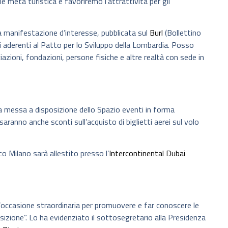
e mèta turistica e favoriremo l’attrattività per gli
a manifestazione d’interesse, pubblicata sul
Burl
(Bollettino
i aderenti al Patto per lo Sviluppo della Lombardia. Posso
ciazioni, fondazioni, persone fisiche e altre realtà con sede in
e la messa a disposizione dello Spazio eventi in forma
saranno anche sconti sull’acquisto di biglietti aerei sul volo
o Milano sarà allestito presso l’
Intercontinental Dubai
’occasione straordinaria per promuovere e far conoscere le
sizione”. Lo ha evidenziato il sottosegretario alla Presidenza