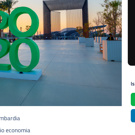
Is
ombardia
cio economia