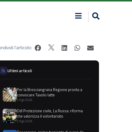
ndividi l'articolo:
Ultimi articoli
Per la Bresciangrana Regione pronta a
convocare Tavolo latte
5 Ago 2026
Ddl Protezione civile, La Russa: riforma
che valorizza il volontariato
5 Ago 2026
Desenzano, primo trapianto di cuore da