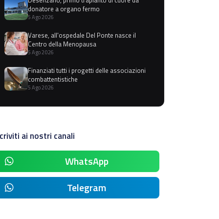
donatore a organo fermo
5 Ago 2026
Varese, all'ospedale Del Ponte nasce il
Centro della Menopausa
5 Ago 2026
Finanziati tutti i progetti delle associazioni
combattentistiche
5 Ago 2026
criviti ai nostri canali
WhatsApp
Telegram