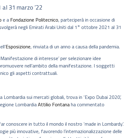
1 al 31 marzo ’22
o
e a
Fondazione Politecnico
, parteciperà in occasione di
 svolgerà negli Emirati Arabi Uniti dal 1° ottobre 2021 al 31
ll’
Esposizione
, rinviata di un anno a causa della pandemia.
‘Manifestazione di interesse’ per selezionare idee
promuovere nell’ambito della manifestazione. I soggetti
ico gli aspetti contrattuali.
a Lombardia sui mercati globali, trova in ‘Expo Dubai 2020’,
a Regione Lombardia
Attilio Fontana
ha commentato
far conoscere in tutto il mondo il nostro ‘made in Lombardy’.
ie più innovative, favorendo l’internazionalizzazione delle