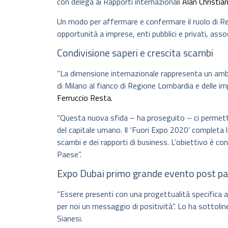
con delega ai Rapporti internazionali
Alan Christian
Un modo per affermare e confermare il ruolo di R
opportunità a imprese, enti pubblici e privati, asso
Condivisione saperi e crescita scambi
“La dimensione internazionale rappresenta un ambit
di Milano al fianco di Regione Lombardia e delle im
Ferruccio Resta.
“Questa nuova sfida – ha proseguito – ci permette 
del capitale umano. Il ‘Fuori Expo 2020’ completa le 
scambi e dei rapporti di business. L’obiettivo è co
Paese”.
Expo Dubai primo grande evento post p
“Essere presenti con una progettualità specifica
per noi un messaggio di positività”. Lo ha sottoli
Sianesi.