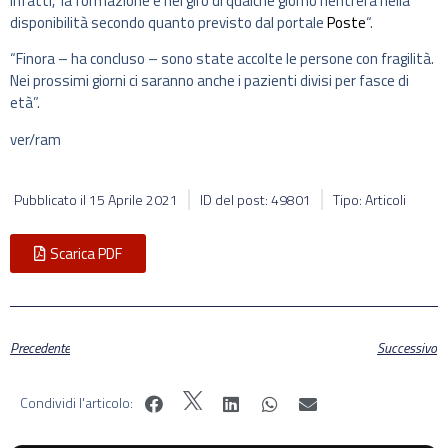
infatti, la formazione e nel giro di qualche giorno rientrerà nella
disponibilità secondo quanto previsto dal portale
Poste
“.
“Finora – ha concluso – sono state accolte le persone con fragilità.
Nei prossimi giorni ci saranno anche i pazienti divisi per fasce di
età”.
ver/ram
Pubblicato il
15 Aprile 2021
ID del post: 49801
Tipo: Articoli
Scarica PDF
Precedente
Successivo
Condividi l'articolo: