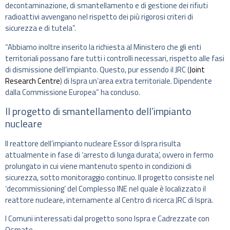
decontaminazione, di smantellamento e di gestione dei rifiuti
radioattivi avvengano nel rispetto dei più rigorosi criteri di
sicurezza e di tutela”.
“Abbiamo inoltre inserito la richiesta al Ministero che gli enti
territoriali possano fare tutti i controlli necessari, rispetto alle fasi
di dismissione dell’impianto. Questo, pur essendo il JRC (
Joint
Research Centre
) di Ispra un’area extra territoriale. Dipendente
dalla Commissione Europea” ha concluso.
Il progetto di smantellamento dell’impianto
nucleare
Il reattore dell’impianto nucleare Essor di Ispra risulta
attualmente in fase di ‘arresto di lunga durata’, ovvero in fermo
prolungato in cui viene mantenuto spento in condizioni di
sicurezza, sotto monitoraggio continuo. Il progetto consiste nel
‘decommissioning’ del Complesso INE nel quale è localizzato il
reattore nucleare, internamente al Centro di ricerca JRC di Ispra.
I Comuni interessati dal progetto sono Ispra e Cadrezzate con
Osmate.