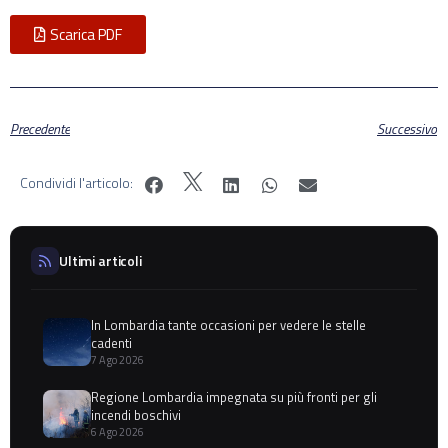
Scarica PDF
Precedente
Successivo
Condividi l'articolo:
Ultimi articoli
In Lombardia tante occasioni per vedere le stelle
cadenti
7 Ago 2026
Regione Lombardia impegnata su più fronti per gli
incendi boschivi
6 Ago 2026