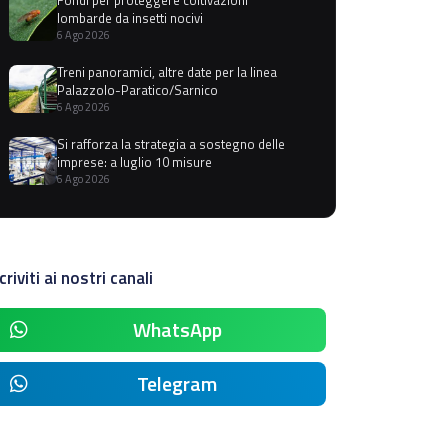
lombarde da insetti nocivi
6 Ago 2026
Treni panoramici, altre date per la linea
Palazzolo-Paratico/Sarnico
6 Ago 2026
Si rafforza la strategia a sostegno delle
imprese: a luglio 10 misure
6 Ago 2026
criviti ai nostri canali
WhatsApp
Telegram