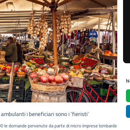
Is
ambulanti i beneficiari sono i ‘fieristi’
.000 le domande pervenute da parte di micro imprese lombarde