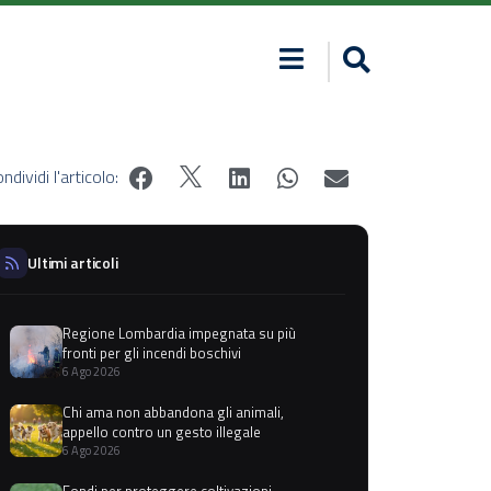
ndividi l'articolo:
Ultimi articoli
Regione Lombardia impegnata su più
fronti per gli incendi boschivi
6 Ago 2026
Chi ama non abbandona gli animali,
appello contro un gesto illegale
6 Ago 2026
Fondi per proteggere coltivazioni