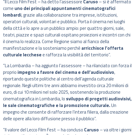
“Il Lecco Film Fest – ha detto l’assessore
Caruso
– si è affermato
come
uno dei principali appuntamenti cinematografici
lombardi
, grazie alla collaborazione tra imprese, istituzioni,
operatori culturali, volontari e pubblico. Porta il cinema nei luoghi
della città e lo apre a un pubblico ampio: per quattro giorni, sale,
teatri, piazze e spazi culturali ospitano proiezioni e incontri con chi
il cinema lo realizza. Come Regione siamo al fianco della
manifestazione e la sosteniamo perché
arricchisce l’offerta
culturale lecchese
e rafforza la visibilità del territorio”.
“La Lombardia – ha aggiunto l’assessore – ha rilanciato con forza il
proprio
impegno a favore del cinema e dell’audiovisivo
,
riportando queste politiche al centro dell’agenda culturale
regionale. Negli ultimi tre anni abbiamo investito circa 20 milioni di
euro, di cui 10 milioni nel solo 2025, sostenendo la produzione
cinematografica in Lombardia, lo
sviluppo di progetti audiovisivi,
le sale cinematografiche e la promozione culturale.
Un
impegno che consente di rafforzare l’intera filiera, dalla creazione
delle opere alla loro diffusione presso il pubblico”.
“Il valore del Lecco Film Fest – ha concluso
Caruso
– va oltre i giorni