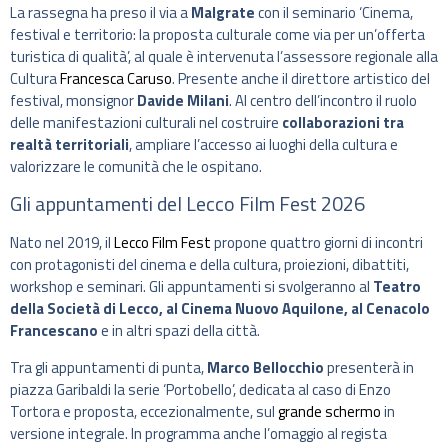
La rassegna ha preso il via a
Malgrate
con il seminario ‘Cinema,
festival e territorio: la proposta culturale come via per un’offerta
turistica di qualità’, al quale è intervenuta l’assessore regionale alla
Cultura
Francesca Caruso
. Presente anche il direttore artistico del
festival, monsignor
Davide Milani
. Al centro dell’incontro il ruolo
delle manifestazioni culturali nel costruire
collaborazioni tra
realtà territoriali
, ampliare l’accesso ai luoghi della cultura e
valorizzare le comunità che le ospitano.
Gli appuntamenti del Lecco Film Fest 2026
Nato nel 2019, il
Lecco Film Fest
propone quattro giorni di incontri
con protagonisti del cinema e della cultura, proiezioni, dibattiti,
workshop e seminari. Gli appuntamenti si svolgeranno al
Teatro
della Società di Lecco, al Cinema Nuovo Aquilone, al Cenacolo
Francescano
e in altri spazi della città.
Tra gli appuntamenti di punta,
Marco Bellocchio
presenterà in
piazza Garibaldi la serie ‘Portobello’, dedicata al caso di Enzo
Tortora e proposta, eccezionalmente, sul
grande schermo
in
versione integrale. In programma anche l’omaggio al regista