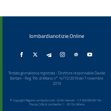
lombardianotizie.Online
Testata giornalistica registrata - Direttore responsabile Davide
Bertani - Reg. Trib. di Milano n° 14772/2019 del 7 novembre
2019
© Copyright Regione Lombardia tutti i diritti riservati - C.F. 80050050154 -
Piazza Città di Lombardia 1 - 20124 Milano