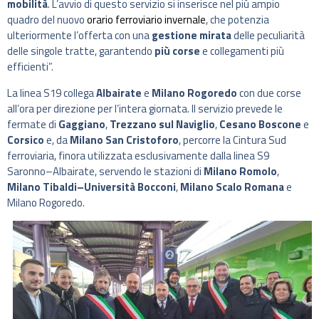
mobilità
. L’avvio di questo servizio si inserisce nel più ampio
quadro del nuovo
orario ferroviario invernale
, che potenzia
ulteriormente l’offerta con una
gestione mirata
delle peculiarità
delle singole tratte, garantendo
più corse
e collegamenti più
efficienti”.
La linea S19 collega
Albairate
e
Milano Rogoredo
con due corse
all’ora per direzione per l’intera giornata. Il servizio prevede le
fermate di
Gaggiano
,
Trezzano sul Naviglio
,
Cesano Boscone
e
Corsico
e, da
Milano San Cristoforo
, percorre la Cintura Sud
ferroviaria, finora utilizzata esclusivamente dalla linea S9
Saronno–Albairate, servendo le stazioni di
Milano Romolo
,
Milano Tibaldi–Università Bocconi
,
Milano Scalo Romana
e
Milano Rogoredo.