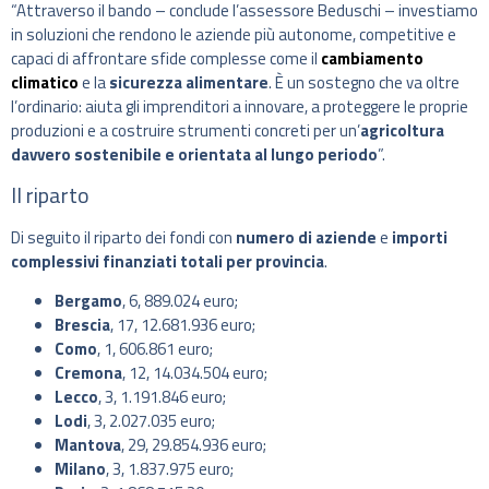
“Attraverso il bando – conclude l’assessore Beduschi – investiamo
in soluzioni che rendono le aziende più autonome, competitive e
capaci di affrontare sfide complesse come il
cambiamento
climatico
e la
sicurezza alimentare
. È un sostegno che va oltre
l’ordinario: aiuta gli imprenditori a innovare, a proteggere le proprie
produzioni e a costruire strumenti concreti per un’
agricoltura
davvero sostenibile e orientata al lungo periodo
”.
Il riparto
Di seguito il riparto dei fondi con
numero di aziende
e
importi
complessivi finanziati totali per provincia
.
Bergamo
, 6, 889.024 euro;
Brescia
, 17, 12.681.936 euro;
Como
, 1, 606.861 euro;
Cremona
, 12, 14.034.504 euro;
Lecco
, 3, 1.191.846 euro;
Lodi
, 3, 2.027.035 euro;
Mantova
, 29, 29.854.936 euro;
Milano
, 3, 1.837.975 euro;