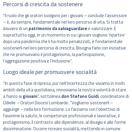
Percorsi di crescita da sostenere
“Il ruolo che gli oratori svolgono per i giovani – conclude l’assessore
– è, da sempre, fondamentale nel loro percorso di vita. Si tratta
davvero di un
patrimonio da salvaguardare
e valorizzare. E
soprattutto oggi, in un momento in cui i giovani vogliono ‘ripartire’
dopo una pandemia che li ha molto penalizzati, è fondamentale
sostenerli nel loro percorso di crescita. Bisogna farlo con iniziative
che ne promuovano il protagonismo, la partecipazione,
l’aggregazione positiva e l’inclusione”.
Luogo ideale per promuovere socialità
“In questa fase di ripresa, pur nell’incertezza che viviamo in molti
ambiti della vita quotidiana, rinnoviamo la nostra volontà di stare
a fianco ai
giovani
“, sottolinea
don Stefano Guidi
, coordinatore di
Odielle – Oratori Diocesi Lombarde. “Vogliamo sostenerli –
aggiunge – nella loro formazione. Lo facciamo con l’obiettivo di
favorirne la salute, le competenze professionali e lavorative, il
protagonismo, il contrasto alle dipendenze, al disagio e alle forme
discriminatorie. Occorre ricreare socialità, mettendo in comune