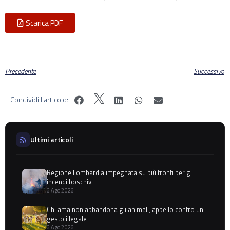
Scarica PDF
Precedente
Successivo
Condividi l'articolo:
Ultimi articoli
Regione Lombardia impegnata su più fronti per gli
incendi boschivi
6 Ago 2026
Chi ama non abbandona gli animali, appello contro un
gesto illegale
6 Ago 2026