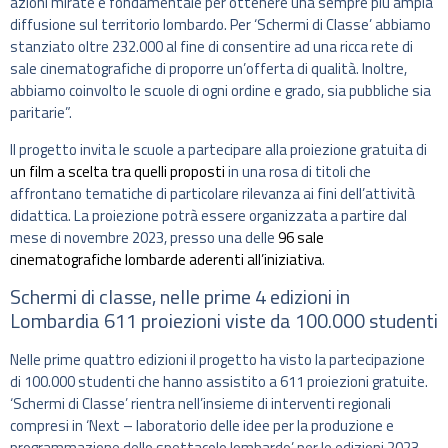
azioni mirate è fondamentale per ottenere una sempre più ampia
diffusione sul territorio lombardo. Per ‘Schermi di Classe’ abbiamo
stanziato oltre 232.000 al fine di consentire ad una ricca rete di
sale cinematografiche di proporre un’offerta di qualità. Inoltre,
abbiamo coinvolto le scuole di ogni ordine e grado, sia pubbliche sia
paritarie”.
Il progetto invita le scuole a partecipare alla proiezione gratuita di
un film a scelta tra quelli proposti
in una rosa di titoli che
affrontano tematiche di particolare rilevanza ai fini dell’attività
didattica. La proiezione potrà essere organizzata a partire dal
mese di novembre 2023, presso una delle
96 sale
cinematografiche lombarde aderenti all’iniziativa
.
Schermi di classe, nelle prime 4 edizioni in
Lombardia 611 proiezioni viste da 100.000 studenti
Nelle prime quattro edizioni il progetto ha visto la partecipazione
di 100.000 studenti che hanno assistito a 611 proiezioni gratuite.
‘Schermi di Classe’ rientra nell’insieme di interventi regionali
compresi in ‘Next – laboratorio delle idee per la produzione e
programmazione dello spettacolo lombardo’ per le edizioni 2023-