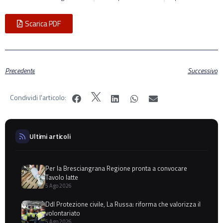
Scarica PDF
Precedente
Successivo
Condividi l'articolo:
Ultimi articoli
Per la Bresciangrana Regione pronta a convocare
Tavolo latte
5 Ago 2026
Ddl Protezione civile, La Russa: riforma che valorizza il
volontariato
5 Ago 2026