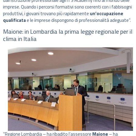
dall’istruzione professionale agli ITS Academy fino al mondo delle
imprese. Quando i percorsi formativi sono coerenti con i fabbisogni
produttivi, i giovani trovano più rapidamente
un’occupazione
qualificata
e le imprese dispongono di professionalità adeguate”.
Maione: in Lombardia la prima legge regionale per il
clima in Italia
“Regione Lombardia – ha ribadito l’assessore
Maione
– ha