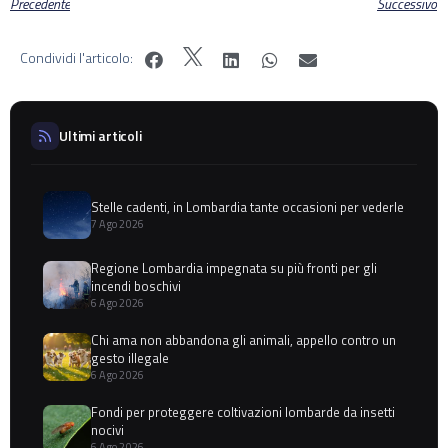
Precedente
Successivo
Condividi l'articolo:
Ultimi articoli
Stelle cadenti, in Lombardia tante occasioni per vederle
7 Ago 2026
Regione Lombardia impegnata su più fronti per gli
incendi boschivi
6 Ago 2026
Chi ama non abbandona gli animali, appello contro un
gesto illegale
6 Ago 2026
Fondi per proteggere coltivazioni lombarde da insetti
nocivi
6 Ago 2026