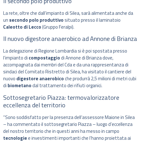
Il secondo polo produttivo
La rete, oltre che dall’impianto di Silea, sarà alimentata anche da
un
secondo polo produttivo
situato presso il laminatoio
Caleotto di Lecco
(Gruppo Feralpi).
Il nuovo digestore anaerobico ad Annone di Brianza
La delegazione di Regione Lombardia si è poi spostata presso
l’impianto di
compostaggio
di Annone di Brianza dove,
accompagnata dai membri del Cda e da una rappresentanza di
sindaci del Comitato Ristretto di Silea, ha visitato il cantiere del
nuovo
digestore anaerobico
che produrrà 2,5 milioni di metri cubi
di
biometano
dal trattamento dei rifiuti organici.
Sottosegretario Piazza: termovalorizzatore
eccellenza del territorio
“Sono soddisfatto per la presenza dell’assessore Maione in Silea
– ha commentato il sottosegretario Piazza – luogo d’eccellenza
del nostro territorio che in questi anni ha messo in campo
tecnologie
e investimenti importanti che l’hanno proiettata ai