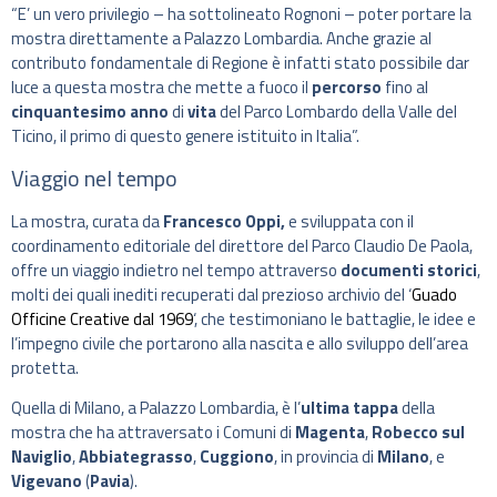
“E’ un vero privilegio – ha sottolineato Rognoni – poter portare la
mostra direttamente a Palazzo Lombardia. Anche grazie al
contributo fondamentale di Regione è infatti stato possibile dar
luce a questa mostra che mette a fuoco il
percorso
fino al
cinquantesimo anno
di
vita
del Parco Lombardo della Valle del
Ticino, il primo di questo genere istituito in Italia”.
Viaggio nel tempo
La mostra, curata da
Francesco Oppi,
e sviluppata con il
coordinamento editoriale del direttore del Parco Claudio De Paola,
offre un viaggio indietro nel tempo attraverso
documenti storici
,
molti dei quali inediti recuperati dal prezioso archivio del ‘
Guado
Officine Creative dal 1969
‘, che testimoniano le battaglie, le idee e
l’impegno civile che portarono alla nascita e allo sviluppo dell’area
protetta.
Quella di Milano, a Palazzo Lombardia, è l’
ultima tappa
della
mostra che ha attraversato i Comuni di
Magenta
,
Robecco sul
Naviglio
,
Abbiategrasso
,
Cuggiono
, in provincia di
Milano
, e
Vigevano
(
Pavia
).