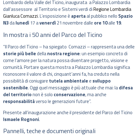
Lombardo della Valle del Ticino, inaugurata a Palazzo Lombardia
dall’assessore al Territorio e Sistemi verdi di
Regione Lombardia
Gianluca Comazzi
. L’esposizione è
aperta
al pubblico nello
Spazio
N3
da
lunedì
17 a
venerdì
21 novembre dalle
ore 10
alle
19
.
In mostra i 50 anni del Parco del Ticino
“Il Parco del Ticino – ha spiegato Comazzi – rappresenta una delle
storie
più belle
della
nostra regione
: un esempio concreto di
come l’amore per la natura possa diventare progetto, visione e
comunità. Portare questa mostra a Palazzo Lombardia significa
riconoscere il valore di chi, cinquant’anni fa, ha creduto nella
possibilità di coniugare
tutela ambientale
e
sviluppo
sostenibile
. Oggi quel messaggio è più attuale che mai: la
difesa
del territorio
non è solo
conservazione
, ma anche
responsabilità
verso le generazioni future”.
Presente all’inaugurazione anche il presidente del Parco del Ticino
Ismaele Rognoni
.
Pannelli, teche e documenti originali